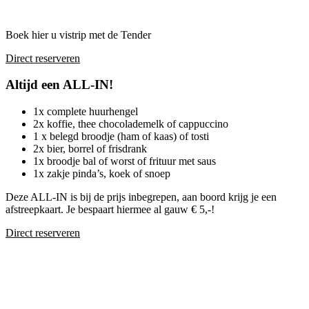
Boek hier u vistrip met de Tender
Direct reserveren
Altijd een ALL-IN!
1x complete huurhengel
2x koffie, thee chocolademelk of cappuccino
1 x belegd broodje (ham of kaas) of tosti
2x bier, borrel of frisdrank
1x broodje bal of worst of frituur met saus
1x zakje pinda’s, koek of snoep
Deze ALL-IN is bij de prijs inbegrepen, aan boord krijg je een
afstreepkaart. Je bespaart hiermee al gauw € 5,-!
Direct reserveren
Sportvissen op de Noordzee met
Sportvisserij Den Helder