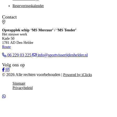
Reserveringskalender
Contact
Opstapplek schip ‘MS Mercuur’ / ‘MS Tender’
Het nieuwe werk
Kade 50
1781 AD Den Helder
Route
06 229 03 225
info@sportvisserijdenhelder.nl
Volg ons op
© 2026 Alle rechten voorbehouden |
Powered by iClicks
Sitemap
Privacybeleid